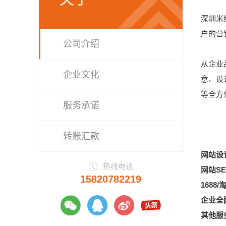
深圳米维
户的营
公司介绍
从企业
企业文化
意、设
等全方
服务承诺
转账汇款
网站设
热线电话
网站S
15820782219
1688
企业全
其他服