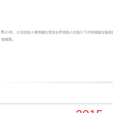
s
2015年，公司创始人黄辉霸在受到业界领路人的指引下开始接触互联
销难题。