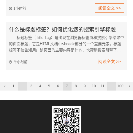
的页面设计，减少过多的企业内容介绍，只在封面上展示企业的
阅读全文 >>
1小时前
LOGO、口号、名称，让封面更有意义。
什么是标题标签？如何优化您的搜索引擎标题
标题标签（Title Tag）是出现在浏览器标签页和搜索引擎结果中
的页面标题，它是HTML文档中<head>部分的一个重要元素。标题
标签不仅告知用户该页面的主要内容是什么，也帮助搜索引擎了解
页面主题，是影响SEO排名的核心因素之一。
阅读全文 >>
半小时前
1
...
3
4
5
6
7
8
9
10
11
...
100