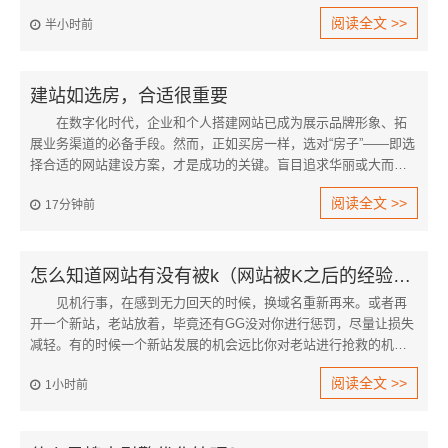
后期。作为维护内容的一部分，它也将要求用户分担部分维护费
阅读全文 >>
半小时前
用，这对网站的正常访问是很有价值的。另外也是在建设时尽量选
择一些专注的网络公司。
建站如选房，合适很重要
在数字化时代，企业和个人搭建网站已成为展示品牌形象、拓
展业务渠道的必备手段。然而，正如买房一样，选对“房子”——即选
择合适的网站建设方案，才是成功的关键。盲目追求华丽或大而
全，往往适得其反，反而增加运营成本和管理难度。
阅读全文 >>
17分钟前
怎么知道网站有没有被k（网站被K之后的经验之谈）
见机行事，在感到无力回天的时候，换域名重新再来。或者再
开一个新站，老站放着，毕竟还有GG没对你进行惩罚，尽量让损失
减轻。有的时候一个新站发展的机会远比你对老站进行抢救的机会
要大得多。
阅读全文 >>
1小时前