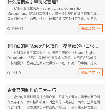
什么是搜索引擎优化管理？
搜索引擎优化管理（Search Engine Optimization
Management，简称SEO管理），是一种系统性的数字营销手段，
旨在通过技术、内容、结构、链接和数据等多维度优化，使网站在
百度、Google、Bing等搜索引擎中获得更高的自然排名，从而获得
阅读全文 >>
半小时前
稳定且高质量的自然流量。
超详细的网站seo优化教程，零基础的小白也能看懂
在所有的数字营销渠道中，搜索引擎优化（Search Engine
Optimization，SEO）是最让企业头疼的事情。说到底SEO就是一
个长期投资，想要在短期内取得效果不是一件简单的事情。建议大
家先制定简单的策略，并确保其独立站遵循推荐的页面操作来获取
阅读全文 >>
1小时前
更多价值。
企业官网制作的三大技巧
企业的官网封面是打造用户第一印象的关键点。如果封面的制
作良莠不齐，会直接影响用户对企业的不满意感。因此，企业在制
作官网时，一定要注意官网封面的风格设计，尽可能选择优雅美观