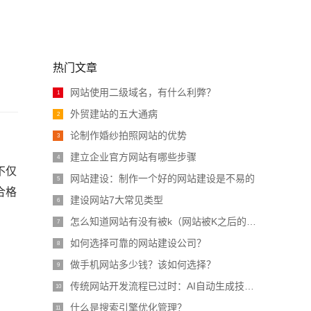
热门文章
网站使用二级域名，有什么利弊？
1
外贸建站的五大通病
2
论制作婚纱拍照网站的优势
3
建立企业官方网站有哪些步骤
4
不仅
网站建设：制作一个好的网站建设是不易的
5
合格
建设网站7大常见类型
6
怎么知道网站有没有被k（网站被K之后的经验之谈）
7
如何选择可靠的网站建设公司？
8
做手机网站多少钱？该如何选择？
9
传统网站开发流程已过时：AI自动生成技术缩短项目周期近70%
10
什么是搜索引擎优化管理？
11