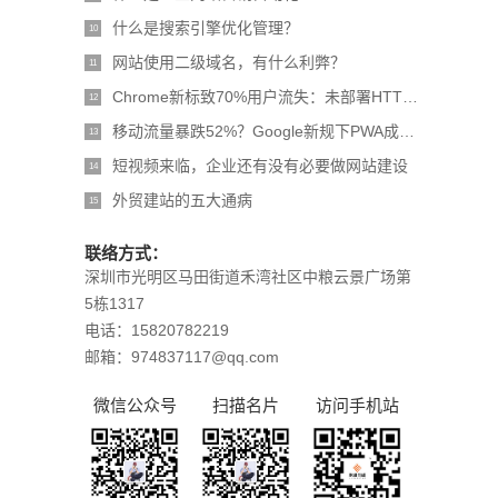
什么是搜索引擎优化管理？
10
网站使用二级域名，有什么利弊？
11
Chrome新标致70%用户流失：未部署HTTPS网站面临生存危机
12
移动流量暴跌52%？Google新规下PWA成企业生存刚需
13
短视频来临，企业还有没有必要做网站建设
14
外贸建站的五大通病
15
联络方式：
深圳市光明区马田街道禾湾社区中粮云景广场第
5栋1317
电话：15820782219
邮箱：974837117@qq.com
微信公众号
扫描名片
访问手机站